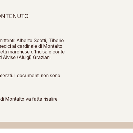
CONTENUTO
ittenti: Alberto Scotti, Tiberio
sedici al cardinale di Montalto
etti marchese d’Incisa e conte
 Alvise (Aluigi) Graziani.
merati. I documenti non sono
i Montalto va fatta risalire
.