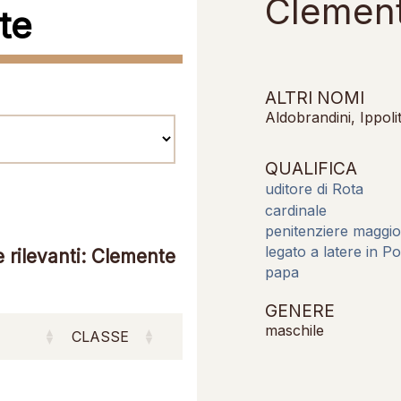
Clement
te
ALTRI NOMI
Aldobrandini, Ippoli
QUALIFICA
uditore di Rota
cardinale
penitenziere maggi
legato a latere in P
 rilevanti: Clemente
papa
GENERE
maschile
CLASSE