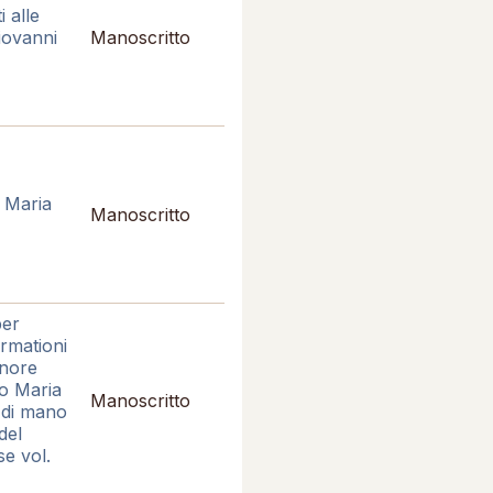
i alle
Giovanni
Manoscritto
o Maria
Manoscritto
per
ormationi
gnore
io Maria
Manoscritto
 di mano
del
se vol.