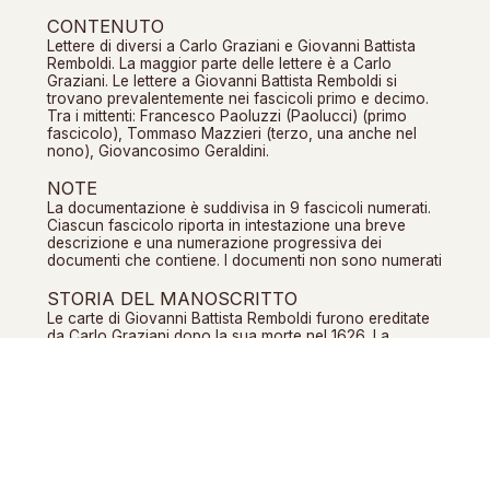
CONTENUTO
Lettere di diversi a Carlo Graziani e Giovanni Battista
Remboldi. La maggior parte delle lettere è a Carlo
Graziani. Le lettere a Giovanni Battista Remboldi si
trovano prevalentemente nei fascicoli primo e decimo.
Tra i mittenti: Francesco Paoluzzi (Paolucci) (primo
fascicolo), Tommaso Mazzieri (terzo, una anche nel
nono), Giovancosimo Geraldini.
NOTE
La documentazione è suddivisa in 9 fascicoli numerati.
Ciascun fascicolo riporta in intestazione una breve
descrizione e una numerazione progressiva dei
documenti che contiene. I documenti non sono numerati
STORIA DEL MANOSCRITTO
Le carte di Giovanni Battista Remboldi furono ereditate
da Carlo Graziani dopo la sua morte nel 1626. La
documentazione è inserita in un’unica busta insieme
con i no. 212, 213 e 214 del presente inventario che
corrispondono ai no. 230, 231 e 232 di Berti e
Mazzatinti.
NOMI PERSONE RILEVANTI