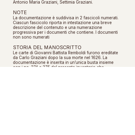
Antonio Maria Graziani, Settimia Graziani.
NOTE
La documentazione è suddivisa in 2 fascicoli numerati.
Ciascun fascicolo riporta in intestazione una breve
descrizione del contenuto e una numerazione
progressiva per i documenti che contiene. I documenti
non sono numerati
STORIA DEL MANOSCRITTO
Le carte di Giovanni Battista Remboldi furono ereditate
da Carlo Graziani dopo la sua morte nel 1626. La
documentazione è inserita in un’unica busta insieme
con i no. 274 e 275 del presente inventario che
corrispondono ai no. 298 e 299 di Berti e Mazzatinti.
NOMI PERSONE RILEVANTI
Remboldi, Giovanni Battista <ca. 1580-1626>
Graziani, Carlo <1585-1656>
Graziani, Settimia
Graziani, Antonio Maria <1537-1611>
CORRISPONDENZA CON MAZZATINTI E
BERTI
Berti 311