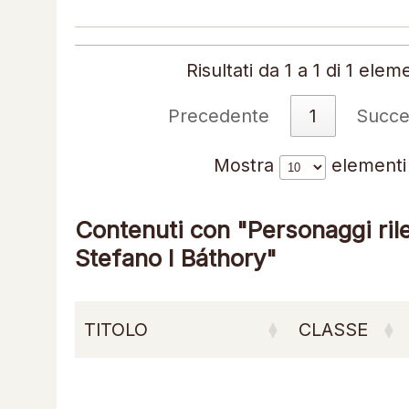
Risultati da 1 a 1 di 1 elem
Precedente
1
Succe
Mostra
elementi
Contenuti con "Personaggi rile
Stefano I Báthory"
TITOLO
CLASSE