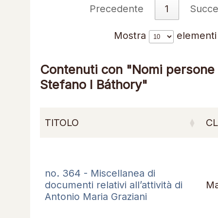
Precedente
1
Succe
Mostra
elementi
Contenuti con "Nomi persone r
Stefano I Báthory"
TITOLO
C
no. 364 - Miscellanea di
documenti relativi all’attività di
Ma
Antonio Maria Graziani