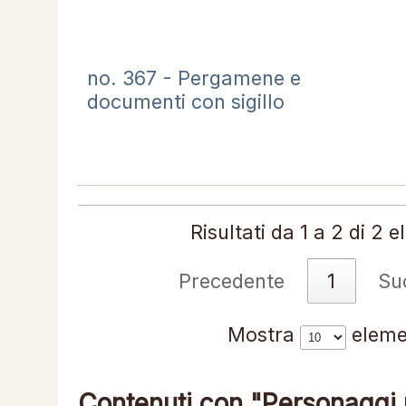
no. 367 - Pergamene e
documenti con sigillo
Risultati da 1 a 2 di 2 
Precedente
1
Su
Mostra
eleme
Contenuti con "Personaggi r