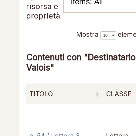
risorsa e
proprietà
Mostra
eleme
Contenuti con "Destinatario: 
Valois"
TITOLO
CLASSE
b. 54 / Lettera 3
Lettera