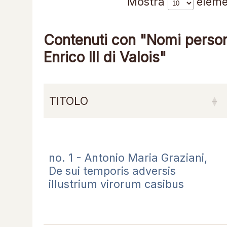
Mostra
eleme
Contenuti con "Nomi persone
Enrico III di Valois"
TITOLO
no. 1 - Antonio Maria Graziani,
De sui temporis adversis
illustrium virorum casibus