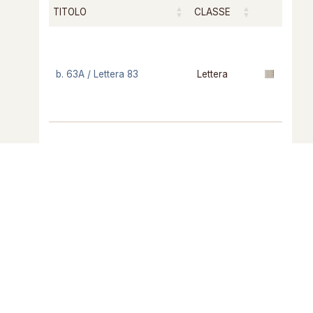
TITOLO
CLASSE
b. 63A / Lettera 83
Lettera
b. 63A / Lettera 89
Lettera
Risultati da 1 a 2 di 2 elementi
Precedente
1
Successivo