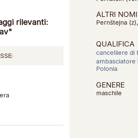
ALTRI NOMI
gi rilevanti:
Pernštejna (z),
lav"
QUALIFICA
cancelliere di
SSE
ambasciatore 
Polonia
GENERE
maschile
tera