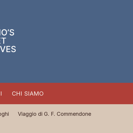
I
CHI SIAMO
oghi
Viaggio di G. F. Commendone