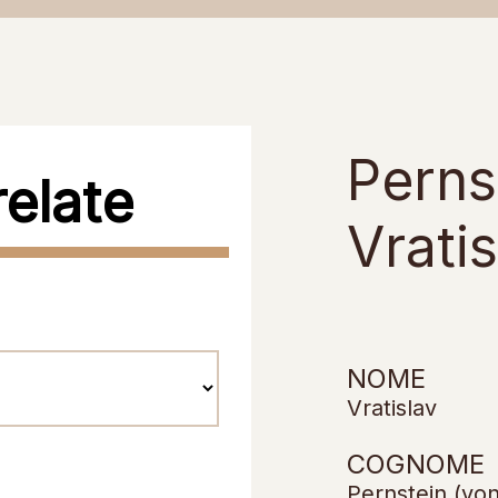
Perns
relate
Vratis
NOME
Vratislav
COGNOME
Pernstein (von