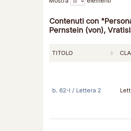
Mostra
elementi
Contenuti con "Personag
Pernstein (von), Vratis
TITOLO
CLA
b. 62-I / Lettera 2
Let