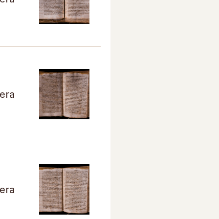
tera
tera