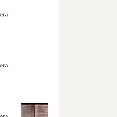
tera
tera
tera