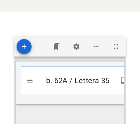
1
Visualizzatore
b. 62A / Lettera 35
b. 62A / Lettera 35
Mirador