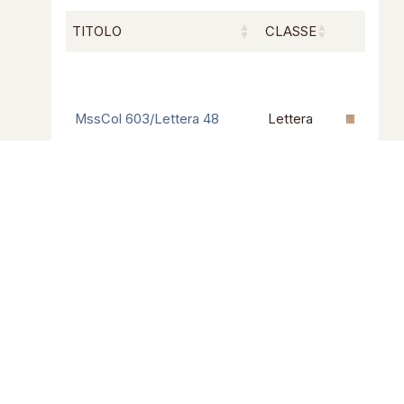
TITOLO
CLASSE
MssCol 603/Lettera 48
Lettera
Ms. E97 / Lettera 378
Lettera
Risultati da 1 a 2 di 2 elementi
Precedente
1
Successivo