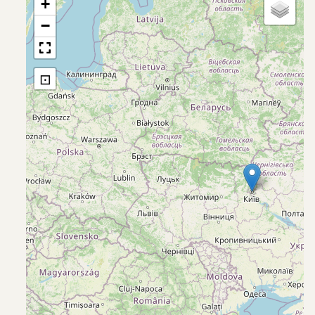
+
−
⊡