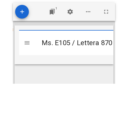
1
Visualizzatore
Ms. E105 / Lettera 870
Ms. E105 / Lettera 870
Mirador