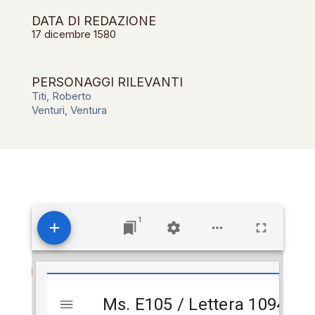
DATA DI REDAZIONE
17 dicembre 1580
PERSONAGGI RILEVANTI
Titi, Roberto
Venturi, Ventura
1
Visualizzatore
Ms. E105 / Lettera 1094
Ms. E105 / Lettera 1094