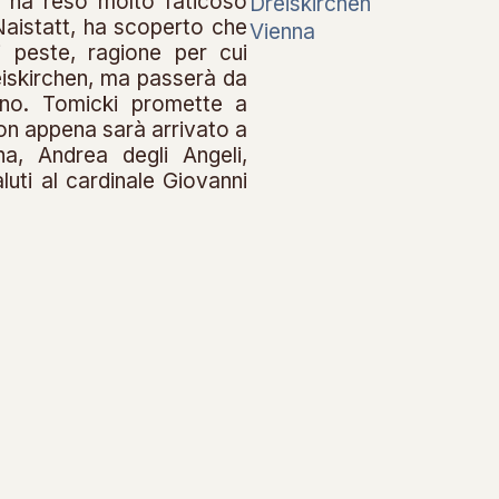
po ha reso molto faticoso
Dreiskirchen
 Naistatt, ha scoperto che
Vienna
i peste, ragione per cui
eiskirchen, ma passerà da
rno. Tomicki promette a
non appena sarà arrivato a
a, Andrea degli Angeli,
luti al cardinale Giovanni