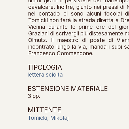
ultimi giorni il persistere del maltem
cavalcare. Inoltre, giunto nei pressi di
nel contado ci sono alcuni focolai d
Tomicki non farà la strada diretta a Dr
Vienna durante le prime ore del gio
Graziani di scrivergli più distesamente 
Olmutz. Il maestro di poste di Vienn
incontrato lungo la via, manda i suoi sa
Francesco Commendone.
TIPOLOGIA
lettera sciolta
ESTENSIONE MATERIALE
3 pp.
MITTENTE
Tomicki, Mikołaj