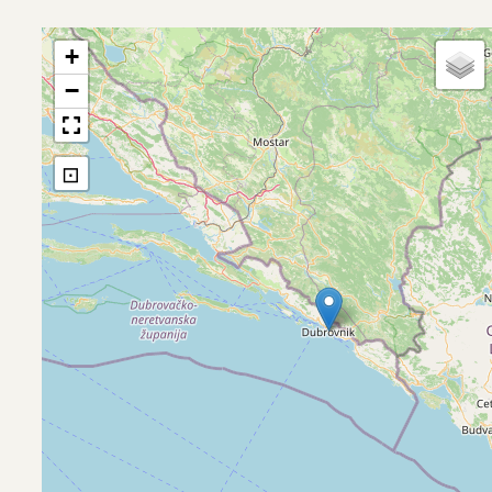
+
−
⊡