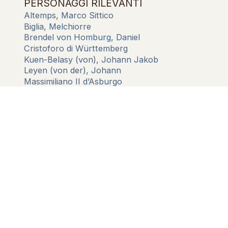
PERSONAGGI RILEVANTI
Altemps, Marco Sittico
Biglia, Melchiorre
Brendel von Homburg, Daniel
Cristoforo di Württemberg
Kuen-Belasy (von), Johann Jakob
Leyen (von der), Johann
Massimiliano II d’Asburgo
Pio V
Wied (von), Friedrich
1
Visualizzatore