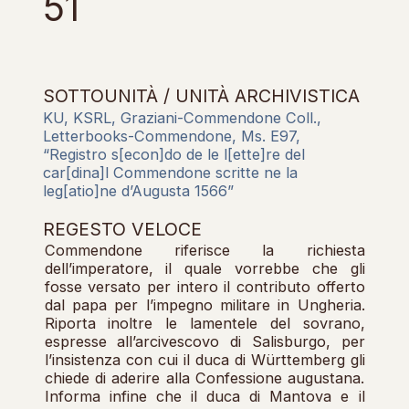
51
SOTTOUNITÀ / UNITÀ ARCHIVISTICA
KU, KSRL, Graziani-Commendone Coll.,
Letterbooks-Commendone, Ms. E97,
“Registro s[econ]do de le l[ette]re del
car[dina]l Commendone scritte ne la
leg[atio]ne d’Augusta 1566”
REGESTO VELOCE
Commendone riferisce la richiesta
dell’imperatore, il quale vorrebbe che gli
fosse versato per intero il contributo offerto
dal papa per l’impegno militare in Ungheria.
Riporta inoltre le lamentele del sovrano,
espresse all’arcivescovo di Salisburgo, per
l’insistenza con cui il duca di Württemberg gli
chiede di aderire alla Confessione augustana.
Informa infine che il duca di Mantova e il