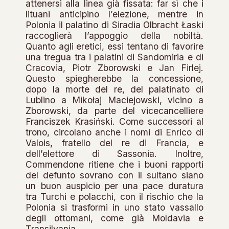
attenersi alla linea già fissata: far sì che i
lituani anticipino l’elezione, mentre in
Polonia il palatino di Siradia Olbracht Łaski
raccoglierà l’appoggio della nobiltà.
Quanto agli eretici, essi tentano di favorire
una tregua tra i palatini di Sandomiria e di
Cracovia, Piotr Zborowski e Jan Firlej.
Questo spiegherebbe la concessione,
dopo la morte del re, del palatinato di
Lublino a Mikołaj Maciejowski, vicino a
Zborowski, da parte del vicecancelliere
Franciszek Krasiński. Come successori al
trono, circolano anche i nomi di Enrico di
Valois, fratello del re di Francia, e
dell’elettore di Sassonia. Inoltre,
Commendone ritiene che i buoni rapporti
del defunto sovrano con il sultano siano
un buon auspicio per una pace duratura
tra Turchi e polacchi, con il rischio che la
Polonia si trasformi in uno stato vassallo
degli ottomani, come già Moldavia e
Transilvania.