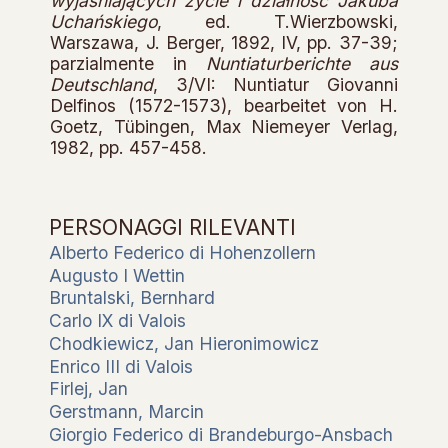
wyjaśniających życie i działność Jakuba
Uchańskiego
, ed. T.Wierzbowski,
Warszawa, J. Berger, 1892, IV, pp. 37-39;
parzialmente in
Nuntiaturberichte aus
Deutschland
, 3/VI: Nuntiatur Giovanni
Delfinos (1572-1573), bearbeitet von H.
Goetz, Tübingen, Max Niemeyer Verlag,
1982, pp. 457-458.
PERSONAGGI RILEVANTI
Alberto Federico di Hohenzollern
Augusto I Wettin
Bruntalski, Bernhard
Carlo IX di Valois
Chodkiewicz, Jan Hieronimowicz
Enrico III di Valois
Firlej, Jan
Gerstmann, Marcin
Giorgio Federico di Brandeburgo-Ansbach