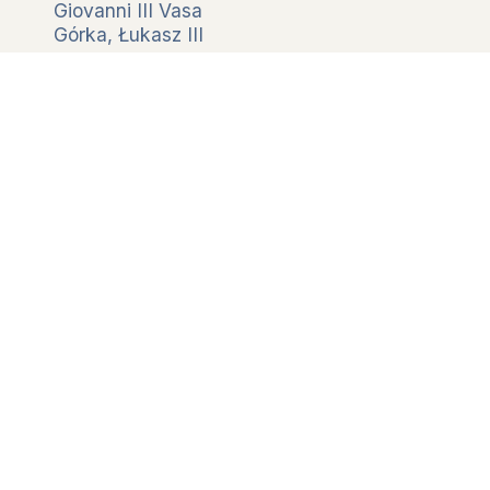
Giovanni III Vasa
Górka, Łukasz III
Graziani, Antonio Maria <1537-1611>
Ivan IV
Krasiński, Franciszek
Kurzbach (von), Sigmund
Łaski, Olbracht
Maciejowski, Mikołaj
Massimiliano II d’Asburgo
Pernstein (von), Vratislav
Pruszkowski, Jerzy
Radziwiłł, Mikołaj Krzysztof
Selim II <sultano ottomano>
Sigismondo II Augusto Jagellone
Uchański, Jakub
Zborowski, Piotr
LUOGHI RILEVANTI
Cracovia
Kismarcha