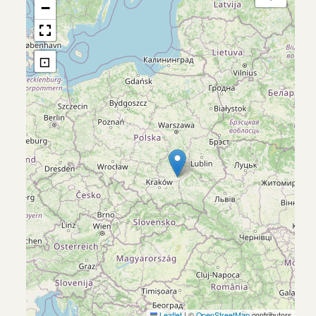
−
⊡
Leaflet
|
©
OpenStreetMap
contributors