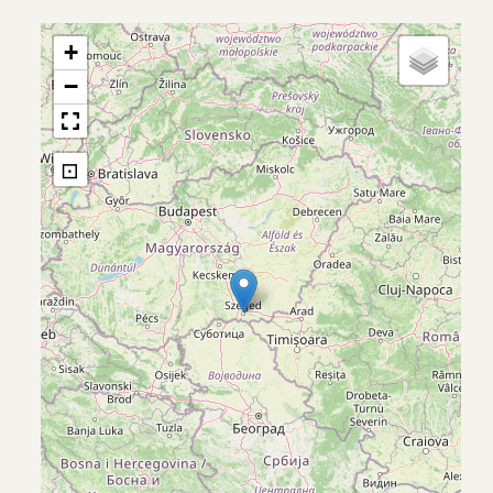
+
−
⊡