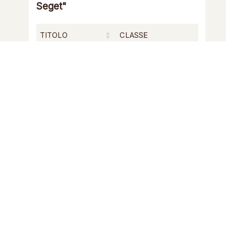
Seget"
TITOLO
CLASSE
MssCol 603/Lettera
Lettera
17
Risultati da 1 a 1 di 1 elementi
Precedente
1
Successivo
Copyright © 2024
Progetto grafico: Gloria Maggioli |
NSA PARMA
Development by
Libnamic