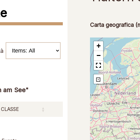
te
Carta geografica 
+
tà
−
⊡
n am See"
CLASSE