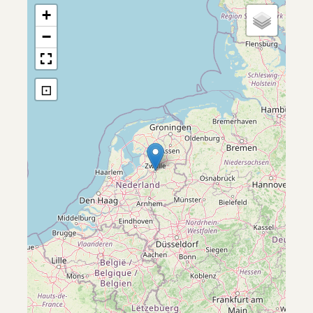
+
−
⊡