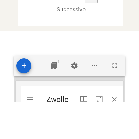
Successivo
1
Visualizzatore
Zwolle
Zwolle
Mirador