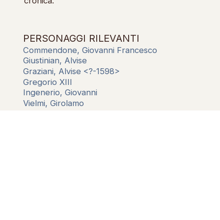
cronica.
PERSONAGGI RILEVANTI
Commendone, Giovanni Francesco
Giustinian, Alvise
Graziani, Alvise <?-1598>
Gregorio XIII
Ingenerio, Giovanni
Vielmi, Girolamo
LUOGHI RILEVANTI
Capodistria (diocesi)
Cittanova (diocesi)
Santa Croce di Sassoferrato (abbazia)