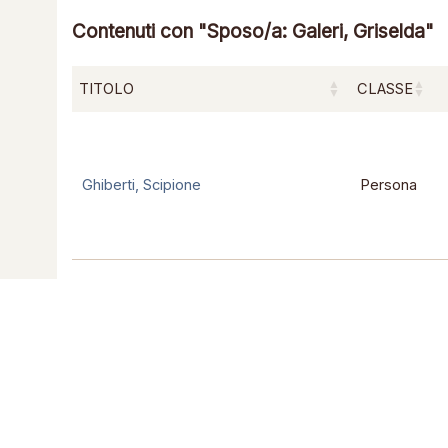
Contenuti con "Sposo/a: Galeri, Griselda"
TITOLO
CLASSE
Ghiberti, Scipione
Persona
Graziani, Francesco Maria <fine XVI
Persona
sec.-1655>
Risultati da 1 a 2 di 2 elementi