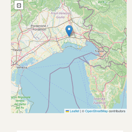
⊡
Leaflet
|
©
OpenStreetMap
contributors