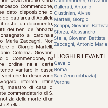
Commendone, Giovanni 
omunica ad Antonio Maria
 Francesco Commendone,
Gallerati, Antonio
e dato disposizione di
Giustinian, Alvise
del patriarca di Aquileia
Martelli, Giorgio
ra il resto, un documento,
Scappi, Giovanni Battist
itti dei beni dell’abbazia
Sforza, Alessandro
onsegnato al cardinale
Stella, Giovanni Battista
nio Maria Zaccagni. Non
Zaccagni, Antonio Maria
ere di Giorgio Martelli,
tonio Colonna. Giovanni
LUOGHI RILEVANTI
ito di Commendone, ha
Gavello
re ordine nelle carte
Roma
potendo vantare in cassa
San Zeno (abbazia)
e voci che lo descrivono
vogaro informa infine
Verona
ati, maestro di casa di
te commendatario di S.
notizia della morte di un
ta Stella.