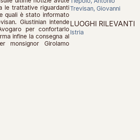
sulle ultime notizie avute
Tiepolo, Antonio
 le trattative riguardanti
Trevisan, Giovanni
e quali è stato informato
visan. Giustinian intende
LUOGHI RILEVANTI
Avogaro per confortarlo
Istria
erma infine la consegna al
 per monsignor Girolamo