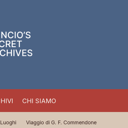
HIVI
CHI SIAMO
Luoghi
Viaggio di G. F. Commendone