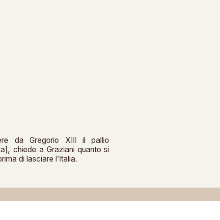
e da Gregorio XIII il pallio
a], chiede a Graziani quanto si
ima di lasciare l’Italia.
Progetto grafico: Glo