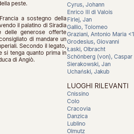
della peste.
Cyrus, Johann
Enrico III di Valois
 Francia a sostegno della
Firlej, Jan
endo il palatino di Siradia
Gallio, Tolomeo
 delle generose offerte
Graziani, Antonio Maria <
a consigliato di mandare un
Grodesius, Giovanni
eriali. Secondo il legato,
Łaski, Olbracht
 si tenga quanto prima in
Schönberg (von), Caspar
 duca di Angiò.
Sierakowski, Jan
Uchański, Jakub
LUOGHI RILEVANTI
Cnissino
Colo
Cracovia
Danzica
Lublino
Olmutz