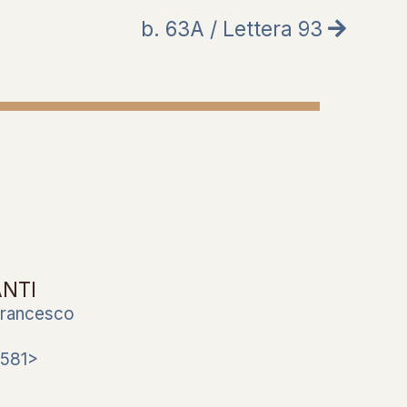
b. 63A / Lettera 93
ANTI
Francesco
1581>