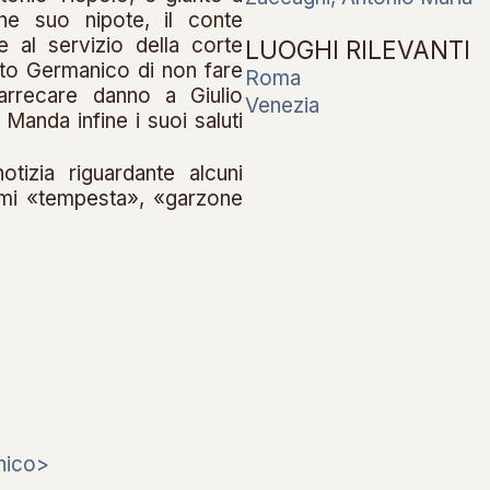
he suo nipote, il conte
 al servizio della corte
LUOGHI RILEVANTI
to Germanico di non fare
Roma
arrecare danno a Giulio
Venezia
anda infine i suoi saluti
otizia riguardante alcuni
imi «tempesta», «garzone
nico>