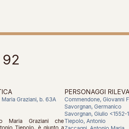
a 92
TICA
PERSONAGGI RILEV
 Maria Graziani, b. 63A
Commendone, Giovanni 
Savorgnan, Germanico
Savorgnan, Giulio <1552-
io Maria Graziani che
Tiepolo, Antonio
tonio Tiepolo, è giunto a
Zaccagni, Antonio Maria