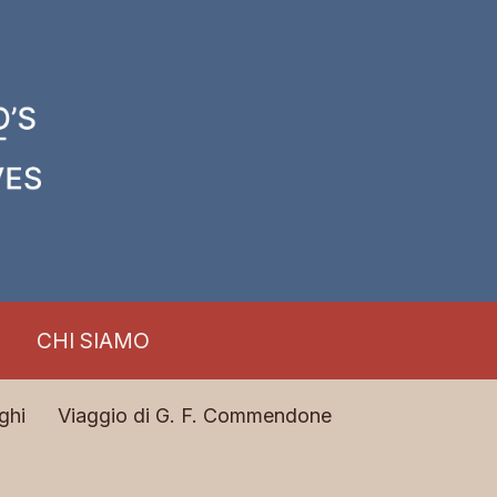
CHI SIAMO
ghi
Viaggio di G. F. Commendone