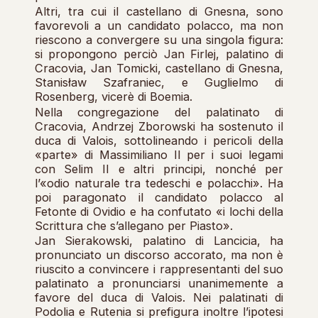
Altri, tra cui il castellano di Gnesna, sono
favorevoli a un candidato polacco, ma non
riescono a convergere su una singola figura:
si propongono perciò Jan Firlej, palatino di
Cracovia, Jan Tomicki, castellano di Gnesna,
Stanisław Szafraniec, e Guglielmo di
Rosenberg, vicerè di Boemia.
Nella congregazione del palatinato di
Cracovia, Andrzej Zborowski ha sostenuto il
duca di Valois, sottolineando i pericoli della
«parte» di Massimiliano II per i suoi legami
con Selim II e altri principi, nonché per
l’«odio naturale tra tedeschi e polacchi». Ha
poi paragonato il candidato polacco al
Fetonte di Ovidio e ha confutato «i lochi della
Scrittura che s’allegano per Piasto».
Jan Sierakowski, palatino di Lancicia, ha
pronunciato un discorso accorato, ma non è
riuscito a convincere i rappresentanti del suo
palatinato a pronunciarsi unanimemente a
favore del duca di Valois. Nei palatinati di
Podolia e Rutenia si prefigura inoltre l’ipotesi