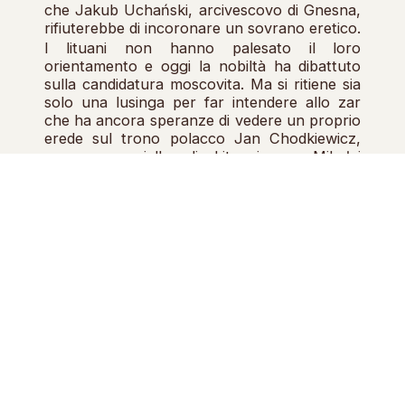
che Jakub Uchański, arcivescovo di Gnesna,
rifiuterebbe di incoronare un sovrano eretico.
I lituani non hanno palesato il loro
orientamento e oggi la nobiltà ha dibattuto
sulla candidatura moscovita. Ma si ritiene sia
solo una lusinga per far intendere allo zar
che ha ancora speranze di vedere un proprio
erede sul trono polacco Jan Chodkiewicz,
gran maresciallo di Lituania, e Mikołaj
Radziwiłł, palatino di Vilna, sostengono il duca
di Valois. Anche la nobiltà prussiana è incline
al candidato francese, mentre clero e città
della regione parteggiano per l’arciduca
Ernesto; probabilmente anche questi ultimi
finiranno per favorire il duca di Valois, come è
accaduto nei palatinati di Cuiavia.
Il consenso intorno a Enrico di Valois è
maggiore delle aspettative: i vescovi
parteggiano per Ernesto, ma i loro i nobili
della loro corte sostengono il duca di Valois.
Quest’ultimo può contare su due terzi dei
«voti», mentre un terzo è diviso tra l’arciduca